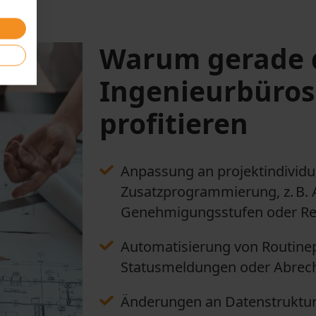
Warum gerade 
Ingenieurbüros
profitieren
Anpassung an projektindividu
Zusatzprogrammierung, z. B.
Genehmigungsstufen oder Re
Automatisierung von Routinep
Statusmeldungen oder Abre
Änderungen an Datenstruktur