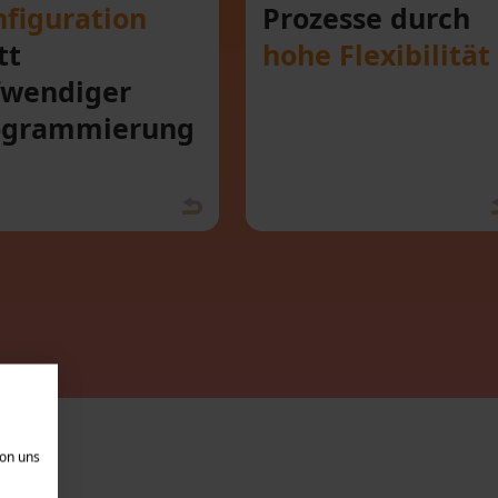
figuration
Prozesse durch
tt
hohe Flexibilität
fwendiger
ogrammierung
von uns