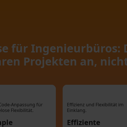
se für Ingenieurbüros:
Ihren Projekten an, nic
Simple
Effiziente Prozes
nfiguration statt
durch hoh
Code-Anpassung für
Effizienz und Flexibilität im
ose Flexibilität.
Einklang.
aufwendiger
Flexibilit
Programmierung
mple
Effiziente