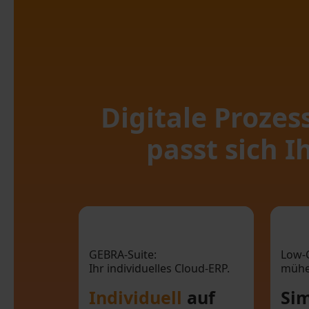
Digitale Prozes
passt sich 
Individuell auf Ihr
Unternehmen
Ko
GEBRA-Suite:
Low-
Ihr individuelles Cloud-ERP.
mühel
zugeschnitten
Individuell
auf
Si