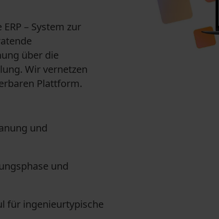
le ERP – System zur
ratende
nung über die
lung. Wir vernetzen
ierbaren Plattform.
lanung und
stungsphase und
 für ingenieurtypische