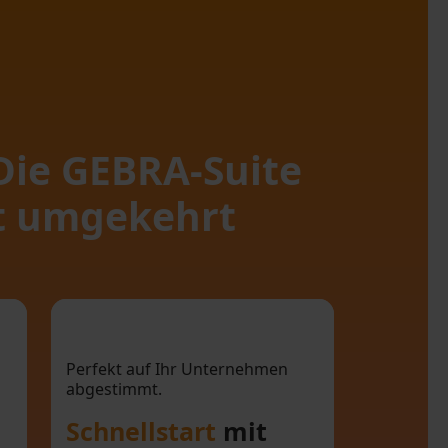
 Die GEBRA-Suite
ht umgekehrt
se
Schnellstart mit
e
maßgeschneiderten
Perfekt auf Ihr Unternehmen
abgestimmt.
ät
Templates.
Schnellstart
mit