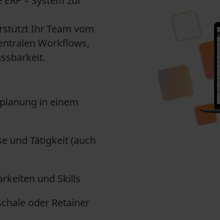
le ERP – System zur
e
stützt Ihr Team vom
entralen Workflows,
ssbarkeit.
tplanung in einem
e und Tätigkeit (auch
keiten und Skills
hale oder Retainer