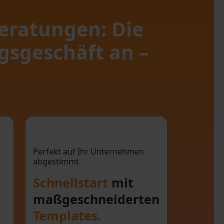
eratungen: Die
gsgeschäft an –
se
Schnellstart mit
e
maßgeschneiderten
Perfekt auf Ihr Unternehmen
abgestimmt.
ät
Templates.
Schnellstart
mit
maßgeschneiderten
Templates.