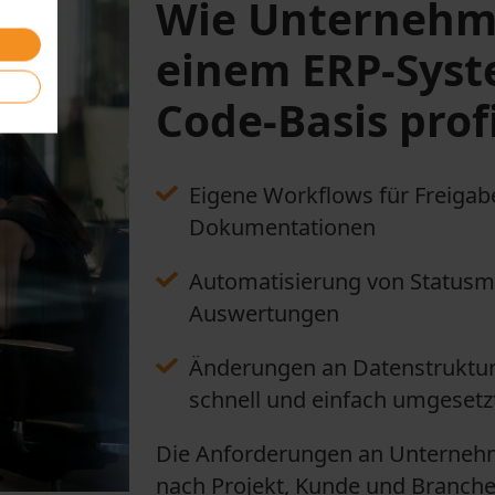
Wie Unternehm
einem ERP-Syst
Code-Basis prof
Eigene Workflows für Freig
Dokumentationen
Automatisierung von Statusm
Auswertungen
Änderungen an Datenstruktur
schnell und einfach umgesetz
Die Anforderungen an Unternehm
nach Projekt, Kunde und Branch