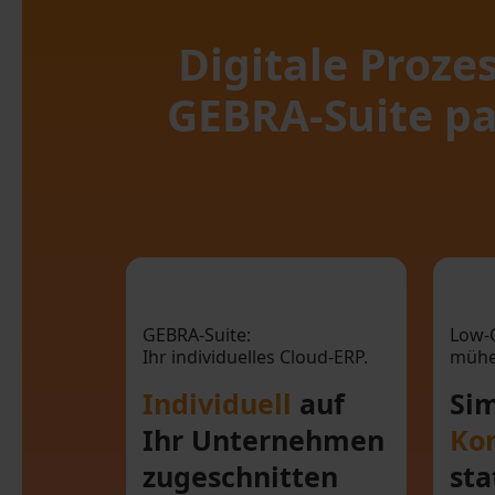
Digitale Proz
GEBRA-Suite pa
Individuell auf Ihr
Unternehmen
Ko
GEBRA-Suite:
Low-
Ihr individuelles Cloud-ERP.
mühel
zugeschnitten
Individuell
auf
Si
Ihr Unternehmen
Kon
zugeschnitten
sta