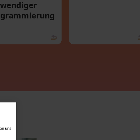
fwendiger
ogrammierung
von uns