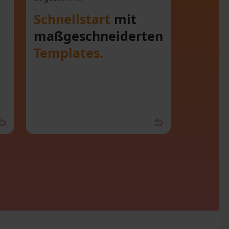
ät
Templates.
Schnellstart
mit
maßgeschneiderten
Templates.