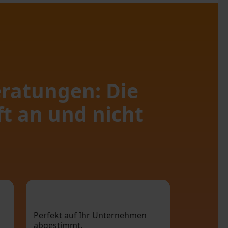
ratungen: Die
t an und nicht
se
Schnellstart mit
e
maßgeschneiderten
Perfekt auf Ihr Unternehmen
abgestimmt.