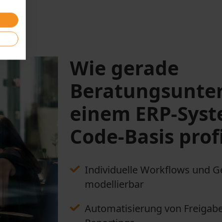
Wie gerade
Beratungsunte
einem ERP-Syst
Code-Basis prof
Individuelle Workflows und 
modellierbar
Automatisierung von Freigab