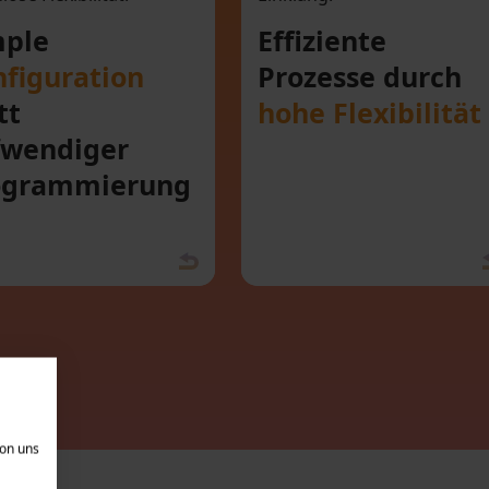
aufwendiger
Flexibilit
Programmierung
mple
Effiziente
figuration
Prozesse durch
tt
hohe Flexibilität
fwendiger
ogrammierung
von uns