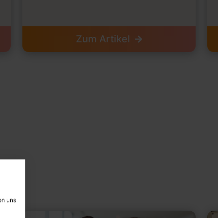
Zum Artikel
en
on uns