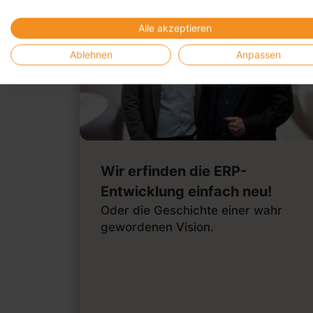
Alle akzeptieren
Ablehnen
Anpassen
Wir erfinden die ERP-
Entwicklung einfach neu!
Oder die Geschichte einer wahr
gewordenen Vision.