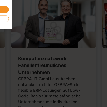
Kompetenznetzwerk
Familienfreundliches
Unternehmen
GEBRA-IT GmbH aus Aachen
entwickelt mit der GEBRA-Suite
flexible ERP-Lösungen auf Low-
Code-Basis für mittelständische
Unternehmen mit individuellen