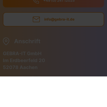
+49 (0) 241 12025
info@gebra-it.de
Anschrift
GEBRA-IT GmbH
Im Erdbeerfeld 20
52078 Aachen
www.gebra-it.de