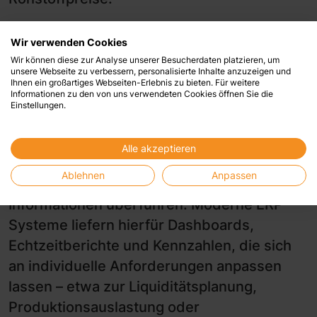
Business Intelligence (BI) und
Wir verwenden Cookies
Reporting
Wir können diese zur Analyse unserer Besucherdaten platzieren, um
unsere Webseite zu verbessern, personalisierte Inhalte anzuzeigen und
Oft unterschätzt, aber zunehmend wichtig:
Ihnen ein großartiges Webseiten-Erlebnis zu bieten. Für weitere
Informationen zu den von uns verwendeten Cookies öffnen Sie die
Business Intelligence (BI) und Reporting. In
Einstellungen.
Zeiten wachsender Datenmengen brauchen
Unternehmen Werkzeuge, die nicht nur
Alle akzeptieren
Daten sammeln, sondern auch in
Ablehnen
Anpassen
verständliche, handlungsrelevante
Informationen überführen. Moderne ERP-
Systeme liefern hierfür Dashboards,
Echtzeitberichte und Kennzahlen, die sich
an individuelle Anforderungen anpassen
lassen – etwa zur Liquiditätsplanung,
Produktionsauslastung oder