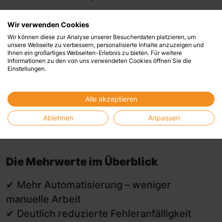
Die Oberfläche ist schlank und
Wir verwenden Cookies
anwenderorientiert.
Wir können diese zur Analyse unserer Besucherdaten platzieren, um
Automatisierte Prüfregeln sorgen für
unsere Webseite zu verbessern, personalisierte Inhalte anzuzeigen und
Ihnen ein großartiges Webseiten-Erlebnis zu bieten. Für weitere
Sicherheit.
Informationen zu den von uns verwendeten Cookies öffnen Sie die
Einstellungen.
Eine klare Buchungslogik reduziert
Fehlerquellen.
Alle akzeptieren
Valide Auswertungen schaffen Transparenz
– gerade auch im Hinblick auf IFS-
Ablehnen
Anpassen
Anforderungen
Die Mehrwerte im Überblick
✔ Mehr Automatisierung – weniger
manuelle Arbeit
✔ Deutlich reduzierte Fehleranfälligkeit