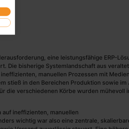
rausforderung, eine leistungsfähige ERP-Lösun
ert. Die bisherige Systemlandschaft aus veralt
zu ineffizienten, manuellen Prozessen mit Medi
m stieß in den Bereichen Produktion sowie im 
 für die verschiedenen Körbe wurden mühevoll 
auf ineffizienten, manuellen
ers wichtig war also eine zentrale, skalierbare