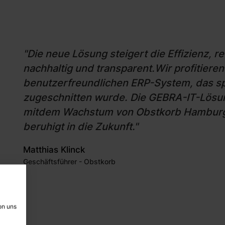
"Die neue Lösung steigert die Effizienz, re
nachhaltig und transparent.Wir profitieren 
benutzerfreundlichen ERP-System, das spe
zugeschnitten wurde. Die GEBRA-IT-Lösung
mitdem Wachstum von Obstkorb Hamburg m
beruhigt in die Zukunft."
Matthias Klinck
Geschäftsführer - Obstkorb
on uns