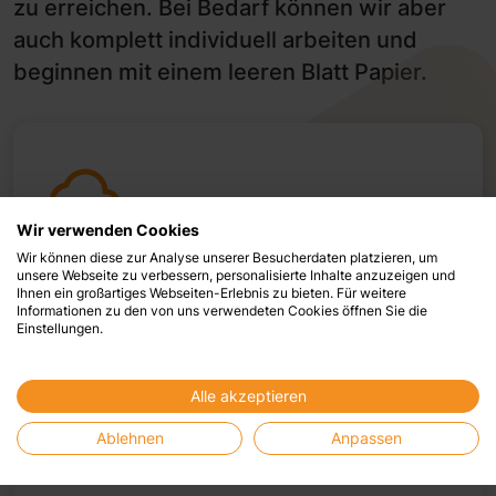
zu erreichen. Bei Bedarf können wir aber
auch komplett individuell arbeiten und
beginnen mit einem leeren Blatt Papier.
Wir verwenden Cookies
Wir können diese zur Analyse unserer Besucherdaten platzieren, um
Cloud-ERP
unsere Webseite zu verbessern, personalisierte Inhalte anzuzeigen und
Ihnen ein großartiges Webseiten-Erlebnis zu bieten. Für weitere
Informationen zu den von uns verwendeten Cookies öffnen Sie die
Unsere zukunftsweisende cloudbasierte
Einstellungen.
Lösung ist die perfekte Basis für dynamisches
Wachstum mit voller Flexibilität und
Alle akzeptieren
Unabhängigkeit.
Ablehnen
Anpassen